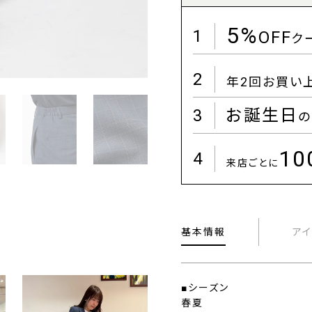
5%
1
OFF
ク
2
年2回お買い
3
お誕生日
の
1
4
来店ごとに
基本情報
ア
■シーズン
春夏