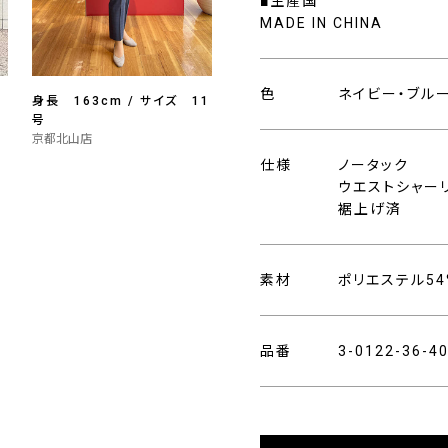
■生産国
MADE IN CHINA
色
ネイビー・ブル
身長 163cm / サイズ 11
号
京都北山店
仕様
ノータック
ウエストシャーリ
裾上げ済
素材
ポリエステル54
品番
3-0122-36-