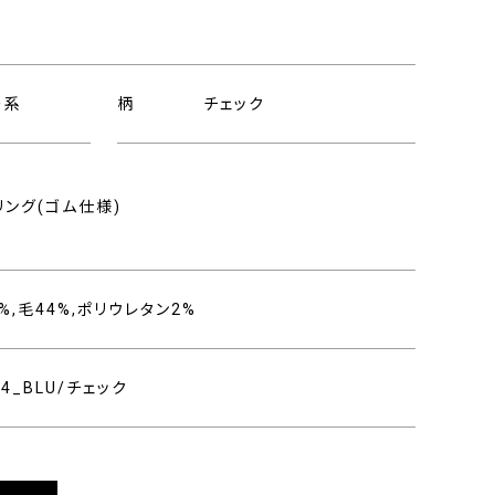
ー系
柄
チェック
ング(ゴム仕様)
%,毛44%,ポリウレタン2%
404_BLU/チェック