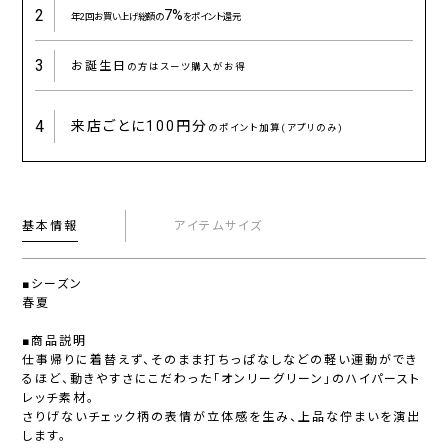
2
7%
年2回お買い上げ総額の
をポイント還元
3
お誕生日
の方はスーツ購入がお得
4
来店ごとに
100円分
のポイント加算(アプリのみ)
基本情報
アイテムサイズ
■シーズン
春夏
■商品説明
仕事帰りに着替えず、そのまま打ちっぱなしなどの軽い運動ができ
るほど、動きやすさにこだわった「オンリーグリーン」のハイパースト
レッチ素材。
さりげないチェック柄の表情が立体感を生み、上品な佇まいを演出
します。