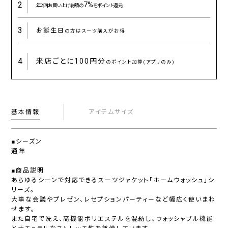
2
7%
年2回お買い上げ総額の
をポイント還元
3
お誕生日
の方はスーツ購入がお得
4
来店ごとに
100円分
のポイント加算(アプリのみ)
基本情報
アイテムサイズ
■シーズン
通年
■商品説明
あらゆるシーンで対応できるスーツジャケット「ホームウォッシュ」シ
リーズ。
大事な会議やプレゼン、レセプションパーティーなど幅広く使いまわ
せます。
また自宅で洗え、高機能ポリエステルを混紡し、ウォッシャブル機能