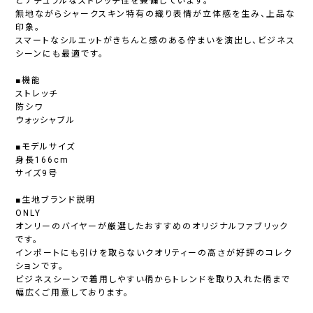
とナチュラルなストレッチ性を兼備しています。
無地ながらシャークスキン特有の織り表情が立体感を生み、上品な
印象。
スマートなシルエットがきちんと感のある佇まいを演出し、ビジネス
シーンにも最適です。
■機能
ストレッチ
防シワ
ウォッシャブル
■モデルサイズ
身長166cm
サイズ9号
■生地ブランド説明
ONLY
オンリーのバイヤーが厳選したおすすめのオリジナルファブリック
です。
インポートにも引けを取らないクオリティーの高さが好評のコレク
ションです。
ビジネスシーンで着用しやすい柄からトレンドを取り入れた柄まで
幅広くご用意しております。