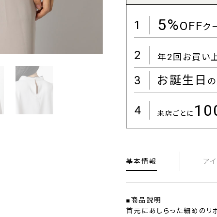
5%
1
OFF
ク
2
年2回お買い
3
お誕生日
の
1
4
来店ごとに
基本情報
ア
■商品説明
首元にあしらった細めのリ