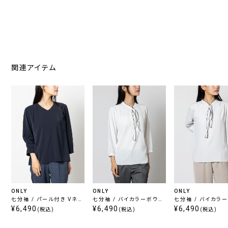
関連アイテム
ONLY
ONLY
ONLY
七分袖 / パール付き Vネッ
七分袖 / バイカラーボウタ
七分袖 / バイカラ
ク ブラウス ネイビー
¥6,490
イ ブラウス ホワイト
¥6,490
イ ブラウス ライト
¥6,490
(税込)
(税込)
(税込)