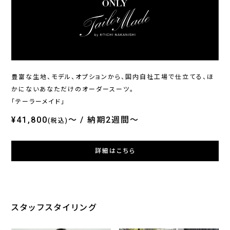
ONLY
ONLY
ONL
ホームウォッシュ / シングル
イージーケア / ブルーレギュ
オン
ジャケット ブラック無地 定番
ラーカラー
ブル
¥20,900
¥4,290
¥36
(税込)
(税込)
豊富な生地、モデル、オプションから、国内自社工場で仕立てる、ほ
かにないあなただけのオーダースーツ。
「テーラーメイド」
¥41,800
～
納期2週間～
(税込)
詳細はこちら
スタッフスタイリング