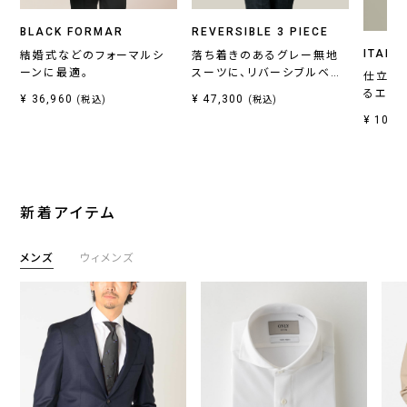
BLACK FORMAR
REVERSIBLE 3 PIECE
ITALI
結婚式などのフォーマルシ
落ち着きのあるグレー無地
ーンに最適。
スーツに、リバーシブルベス
仕立て
トがセットの一着。
るエレ
¥ 36,960
¥ 47,300
(税込)
(税込)
¥ 10,7
新着アイテム
メンズ
ウィメンズ