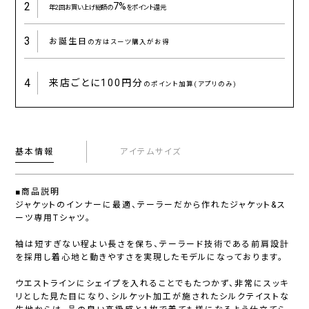
2
7%
年2回お買い上げ総額の
をポイント還元
3
お誕生日
の方はスーツ購入がお得
4
来店ごとに
100円分
のポイント加算(アプリのみ)
基本情報
アイテムサイズ
■商品説明
ジャケットのインナーに最適、テーラーだから作れたジャケット&ス
ーツ専用Tシャツ。
袖は短すぎない程よい長さを保ち、テーラード技術である前肩設計
を採用し着心地と動きやすさを実現したモデルになっております。
ウエストラインにシェイプを入れることでもたつかず、非常にスッキ
リとした見た目になり、シルケット加工が施されたシルクテイストな