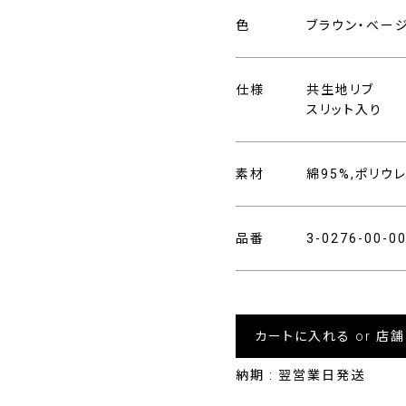
色
ブラウン・ベー
仕様
共生地リブ
スリット入り
素材
綿95%,ポリウ
品番
3-0276-00-0
カートに入れる or 店
納期 : 翌営業日発送