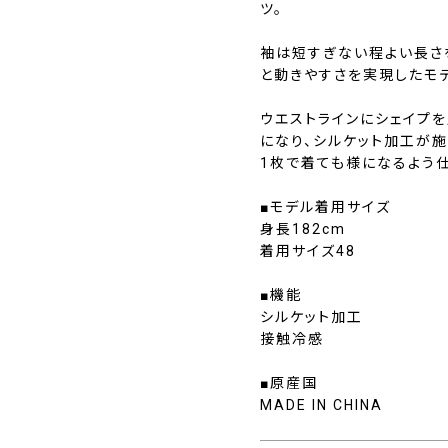
ツ。
袖は短すぎない程よい長さ
と動きやすさを実現したモデ
ウエストラインにシェイプ
になり、シルケット加工が
1枚で着ても様になるよう
■モデル着用サイズ
身長182cm
着用サイズ48
■機能
シルケット加工
接触冷感
■原産国
MADE IN CHINA