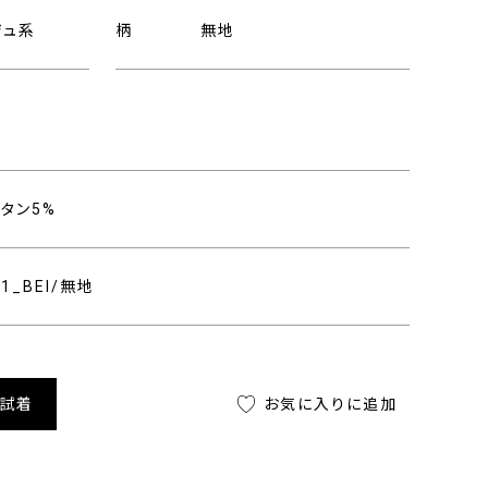
ジュ系
柄
無地
レタン5%
01_BEI/無地
舗試着
お気に入りに追加