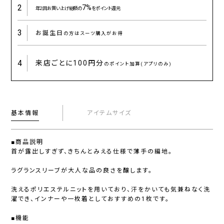
2
7%
年2回お買い上げ総額の
をポイント還元
3
お誕生日
の方はスーツ購入がお得
4
来店ごとに
100円分
のポイント加算(アプリのみ)
基本情報
アイテムサイズ
■商品説明
首が露出しすぎず、きちんとみえる仕様で薄手の編地。
ラグランスリーブが大人な品の良さを醸します。
洗えるポリエステルニットを用いており、汗をかいても気兼ねなく洗
濯でき、インナーや一枚着としておすすめの1枚です。
■機能