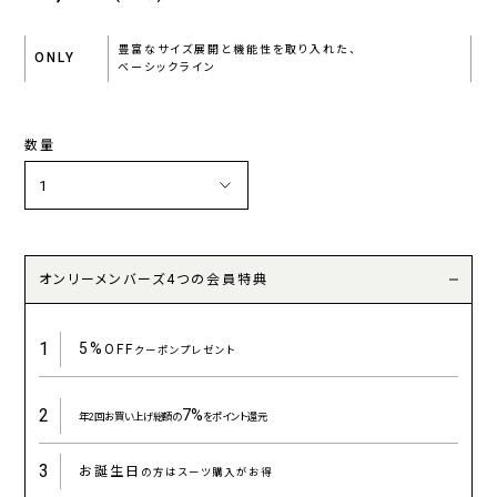
豊富なサイズ展開と機能性を取り入れた、
ONLY
ベーシックライン
数量
オンリーメンバーズ4つの会員特典
1
5%
OFF
クーポンプレゼント
2
7%
年2回お買い上げ総額の
をポイント還元
3
お誕生日
の方はスーツ購入がお得