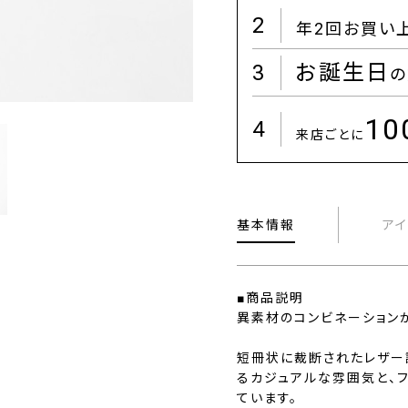
2
年2回お買い
3
お誕生日
の
1
4
来店ごとに
基本情報
ア
■商品説明
異素材のコンビネーション
短冊状に裁断されたレザー
るカジュアルな雰囲気と、
ています。