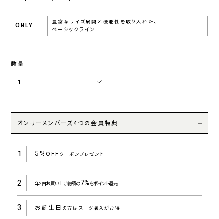
豊富なサイズ展開と機能性を取り入れた、
ONLY
ベーシックライン
数量
オンリーメンバーズ4つの会員特典
1
5%
OFF
クーポンプレゼント
2
7%
年2回お買い上げ総額の
をポイント還元
3
お誕生日
の方はスーツ購入がお得