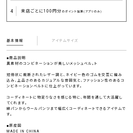
4
来店ごとに
100円分
のポイント加算(アプリのみ)
基本情報
アイテムサイズ
■商品説明
異素材のコンビネーションが美しいメッシュベル。ト
短冊状に裁断されたレザー調と、ネイビー色のゴムを交互に編み
込み、上品さのあるカジュアルな雰囲気と、ファッション性のあるコ
ンビネーションベルトに仕上がっています。
コーディネートに物足りなさを感じる特に、年間を通して大活躍し
てくれます。
綿パンからウールパンツまで幅広くコーディネートできるアイテムで
す。
■原産国
MADE IN CHINA