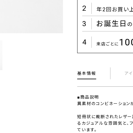
2
年2回お買い
3
お誕生日
の
1
4
来店ごとに
基本情報
ア
■商品説明
異素材のコンビネーション
短冊状に裁断されたレザー
るカジュアルな雰囲気と、
ています。