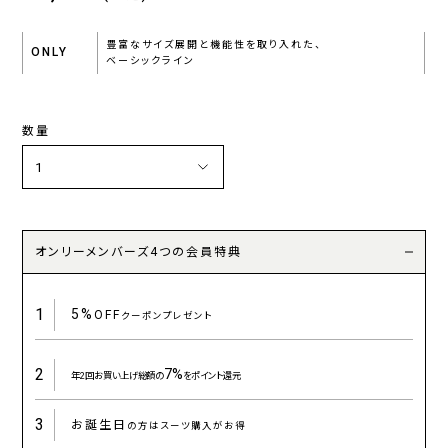
豊富なサイズ展開と機能性を取り入れた、
ONLY
ベーシックライン
数量
オンリーメンバーズ4つの会員特典
1
5%
OFF
クーポンプレゼント
2
7%
年2回お買い上げ総額の
をポイント還元
3
お誕生日
の方はスーツ購入がお得