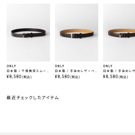
ONLY
ONLY
ONLY
日本製 / 千鳥無双スムース
日本製 / 手染めレザーベル
日本製 / 手染めレ
レザーベルト ブラウン
¥8,580
ト ブラック
¥8,580
ト ブラウン
¥8,580
(税込)
(税込)
(税込)
最近チェックしたアイテム