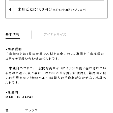
4
来店ごとに
100円分
のポイント加算(アプリのみ)
基本情報
アイテムサイズ
■商品説明
千鳥無双とは1枚の表革で芯材を完全に包み、裏側を千鳥模様の
ステッチで縫い合わせたベルトです。
日本独自の作りで、一般的な両サイドにミシンが縫い合わされてい
るものと違い、表と裏に一枚の牛本革を贅沢に使用し、着用時に縫
い目が見えない『無双ベルト』は職人の手作業が欠かせない高級ベ
ルトです。
■原産国
MADE IN JAPAN
色
ブラック