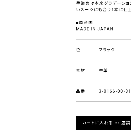
手染めは本来グラデーショ
いスーツにも合う1本に仕
■原産国
MADE IN JAPAN
色
ブラック
素材
牛革
品番
3-0166-00-
カートに入れる or 店