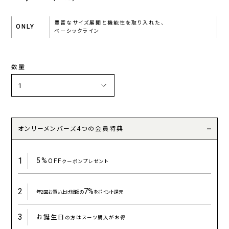
豊富なサイズ展開と機能性を取り入れた、
ONLY
ベーシックライン
数量
オンリーメンバーズ4つの会員特典
1
5%
OFF
クーポンプレゼント
2
7%
年2回お買い上げ総額の
をポイント還元
3
お誕生日
の方はスーツ購入がお得