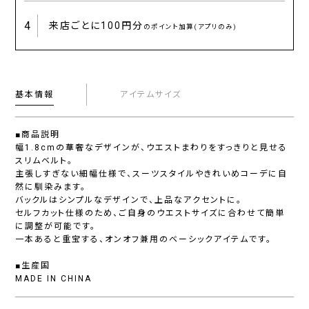
4
来店ごとに
100円分
のポイント加算(アプリのみ)
基本情報
アイテムサイズ
■商品説明
幅1.8cmの華奢なデザインが、ウエストまわりをすっきりと見せる
スリムベルト。
主張しすぎない細幅仕様で、スーツスタイルやきれいめコーデに自
然に馴染みます。
バックルはシンプルなデザインで、上品なアクセントに。
セルフカット仕様のため、ご自身のウエストサイズに合わせて簡単
に調整が可能です。
一本あると重宝する、オンオフ兼用のベーシックアイテムです。
■生産国
MADE IN CHINA