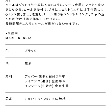
用。
ヒールはグッドイヤー製法と同じように、ソール全周にマッケイ縫い
をしたのち、ヒールを後付け。さらにウェルト(コバ)には手作業によ
る「ツメ出し加工」を施し、ヒール周りもハンドトリミングした手の込
んだ底付け技術で作製しております。
長時間履きこんでもソールが剥がれない仕様です。
■原産国
MADE IN INDIA
色
ブラック
柄
無地
素材
アッパー(表側):銀付き牛革
ライニング(裏側):全面牛革
インソール(中敷き):全面牛革
品番
3-0341-04-209_BK/無地