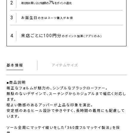
2
7%
年2回お買い上げ総額の
をポイント還元
3
お誕生日
の方はスーツ購入がお得
4
来店ごとに
100円分
のポイント加算(アプリのみ)
基本情報
アイテムサイズ
■商品説明
端正なフォルムが魅力の、シンプルなブラックローファー。
無駄のないデザインで、スーチングからカジュアルまで幅広く対応し
ます。
程よい艶感のあるアッパーが上品な印象を演出。
安定感のあるヒール設計で歩きやすく、長時間の着用にも配慮して
います。
ソール全周にマッケイ縫いをした「360度フルマッケイ製法」を採