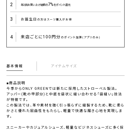
2
7%
年2回お買い上げ総額の
をポイント還元
3
お誕生日
の方はスーツ購入がお得
4
来店ごとに
100円分
のポイント加算(アプリのみ)
基本情報
アイテムサイズ
■商品説明
今季からONLY GREENでは新たに採用したストローベル製法。
アッパー(靴の甲部分)と中底を袋状に縫い合わせる「袋縫い」技法
が特徴です。
この製法では、革や素材を強く引っ張らずに縫製するため、靴に柔ら
かさと優れた屈曲性をもたらし、軽量で快適な履き心地を実現しま
す。
スニーカーやカジュアルシューズ、軽量なビジネスシューズに多く採