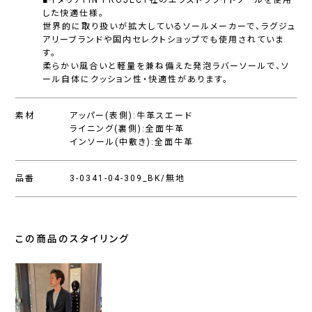
■イタリアFIN PROJECT社のエクストラライトソールを使用
した快適仕様。
世界的に取り扱いが拡大しているソールメーカーで、ラグジュ
アリーブランドや国内セレクトショップでも使用されていま
す。
柔らかい風合いと軽量を兼ね備えた発泡ラバーソールで、ソ
ール自体にクッション性・快適性があります。
素材
アッパー(表側):牛革スエード
ライニング(裏側):全面牛革
インソール(中敷き):全面牛革
品番
3-0341-04-309_BK/無地
この商品のスタイリング