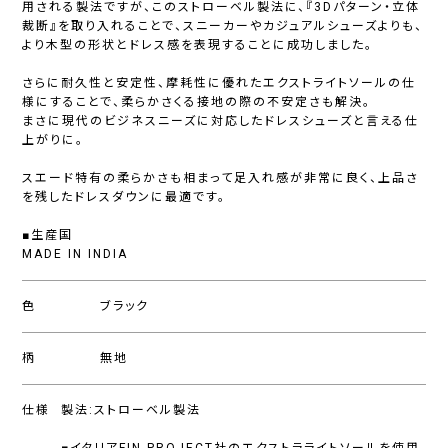
用される製法ですが、このストローベル製法に、『3Dパターン・立体
裁断』を取り入れることで、スニーカーやカジュアルシューズよりも、
より木型の形状とドレス感を表現することに成功しました。
さらに耐久性と安定性、摩耗性に優れたエクストライトソールの仕
様にすることで、柔らかさくる接地の際の不安定さも解決。
まさに現代のビジネスニーズに対応したドレスシューズと言える仕
上がりに。
スエード特有の柔らかさも相まって足入れ感が非常に良く、上品さ
を残したドレスダウンに最適です。
■生産国
MADE IN INDIA
色
ブラック
柄
無地
仕様
製法:ストローベル製法