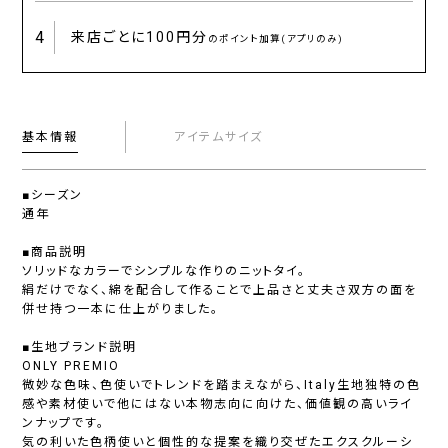
4
来店ごとに
100円分
のポイント加算(アプリのみ)
基本情報
アイテムサイズ
■シーズン
通年
■商品説明
ソリッドなカラーでシンプルな作りのニットタイ。
絹だけでなく、綿を配合して作ることで上品さと丈夫さ双方の面を
併せ持つ一本に仕上がりました。
■生地ブランド説明
ONLY PREMIO
微妙な色味、色使いでトレンドを踏まえながら、Italy生地独特の色
感や素材使いで他にはない本物志向に向けた、価値観の高いライ
ンナップです。
気の利いた色柄使いと個性的な提案を織り交ぜたエクスクルーシ