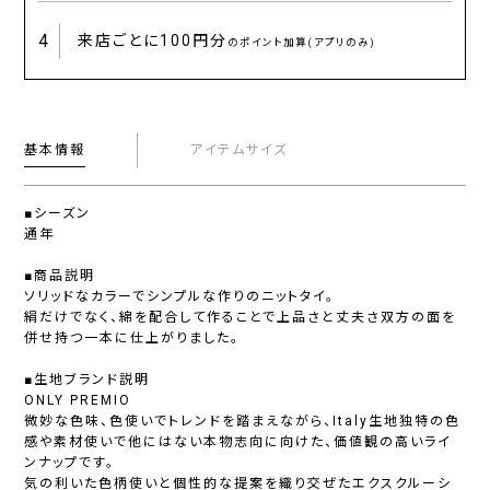
4
来店ごとに
100円分
のポイント加算(アプリのみ)
基本情報
アイテムサイズ
■シーズン
通年
■商品説明
ソリッドなカラーでシンプルな作りのニットタイ。
絹だけでなく、綿を配合して作ることで上品さと丈夫さ双方の面を
併せ持つ一本に仕上がりました。
■生地ブランド説明
ONLY PREMIO
微妙な色味、色使いでトレンドを踏まえながら、Italy生地独特の色
感や素材使いで他にはない本物志向に向けた、価値観の高いライ
ンナップです。
気の利いた色柄使いと個性的な提案を織り交ぜたエクスクルーシ