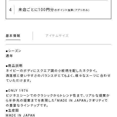
4
来店ごとに
100円分
のポイント加算(アプリのみ)
基本情報
アイテムサイズ
■シーズン
通年
■商品説明
ネイビーのボディにスクエア調の小紋柄を配したネクタイ。
洒落感と使いやすさのバランスがとてもよく、様々なスーツに合わせ
ていただけます。
■ONLY 1976
ビジネスシーンでのクラシックからトレンド性まで、リアルな提案か
ら半歩先の提案までを表現した「MADE IN JAPAN」クオリティで
の豊富なラインナップです。
■生産国
MADE IN JAPAN