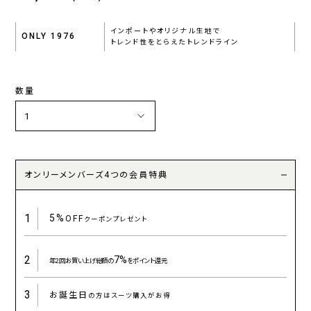
インポートやオリジナル生地で
ONLY 1976
トレンド性をとらえたトレンドライン
数量
オンリーメンバーズ4つの会員特典
1
5%
OFF
クーポンプレゼント
2
7%
年2回お買い上げ総額の
をポイント還元
3
お誕生日
の方はスーツ購入がお得