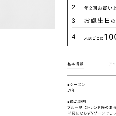
2
年2回お買い
3
お誕生日
の
1
4
来店ごとに
基本情報
ア
■シーズン
通年
■商品説明
ブルー地にトレンド感のあ
単調にならずVゾーンでし