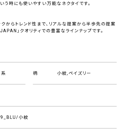
という時にも使いやすい万能なネクタイです。
ックからトレンド性まで、リアルな提案から半歩先の提案
N JAPAN」クオリティでの豊富なラインナップです。
ー系
柄
小紋,ペイズリー
009_BLU/小紋