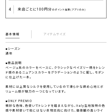
4
来店ごとに
100円分
のポイント加算(アプリのみ)
基本情報
アイテムサイズ
■シーズン
通年
■商品説明
ベージュ系のカラーをベースに、クラシックなペイズリー柄をトレン
ド感のあるニュアンスカラーをグラデーションのように配し、モダン
に仕上げた一本。
素材には上質なシルクを使用しているので滑らかな締め心地とボ
リューム感が魅力の一つとなっています。
■ONLY PREMIO
微妙な色味、色使いでトレンドを踏まえながら、Italy生地独特の色
感や素材使いで他にはない本物志向に向けた、価値観の高いライ