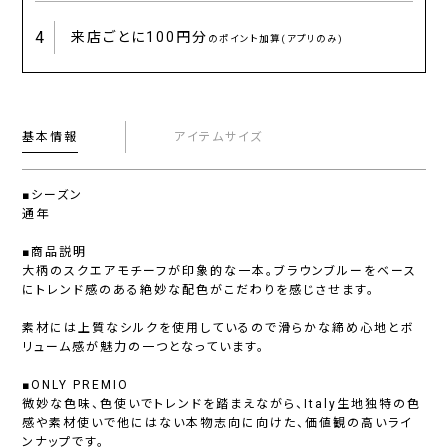
4
来店ごとに
100円分
のポイント加算(アプリのみ)
基本情報
アイテムサイズ
■シーズン
通年
■商品説明
大柄のスクエアモチーフが印象的な一本。ブラウンブルーをベース
にトレンド感のある絶妙な配色がこだわりを感じさせます。
素材には上質なシルクを使用しているので滑らかな締め心地とボ
リューム感が魅力の一つとなっています。
■ONLY PREMIO
微妙な色味、色使いでトレンドを踏まえながら、Italy生地独特の色
感や素材使いで他にはない本物志向に向けた、価値観の高いライ
ンナップです。