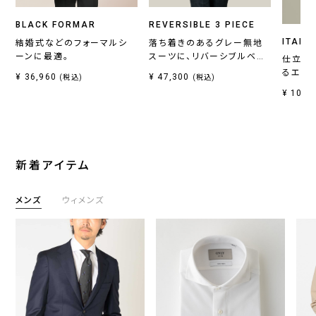
BLACK FORMAR
REVERSIBLE 3 PIECE
ITALI
結婚式などのフォーマルシ
落ち着きのあるグレー無地
ーンに最適。
スーツに、リバーシブルベス
仕立て
トがセットの一着。
るエレ
¥ 36,960
¥ 47,300
(税込)
(税込)
¥ 10,7
新着アイテム
メンズ
ウィメンズ