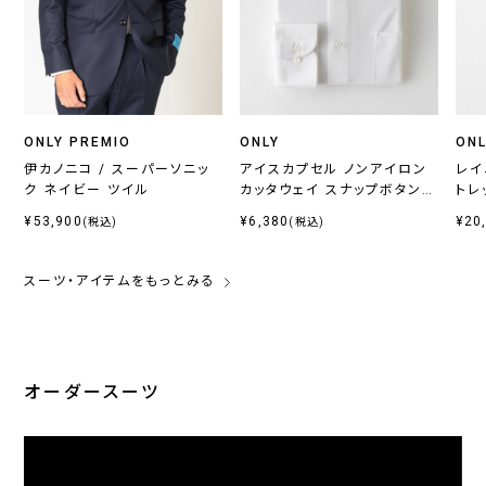
ONLY PREMIO
ONLY
ONL
伊カノニコ / スーパーソニッ
アイスカプセル ノンアイロン
レイ
ク ネイビー ツイル
カッタウェイ スナップボタン付
トレ
き
¥53,900
¥6,380
¥20
(税込)
(税込)
スーツ・アイテムをもっとみる
オーダースーツ