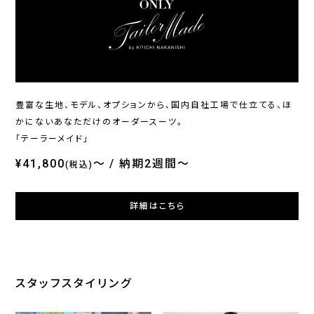
ONLY
ONLY
ONL
ホームウォッシュ / シングル
イージーケア / ブルーレギュ
オン
ジャケット ブラック無地 定番
ラーカラー
ブル
¥20,900
¥4,290
¥36
(税込)
(税込)
豊富な生地、モデル、オプションから、国内自社工場で仕立てる、ほ
かにないあなただけのオーダースーツ。
「テーラーメイド」
¥41,800
～
納期2週間～
(税込)
詳細はこちら
スタッフスタイリング