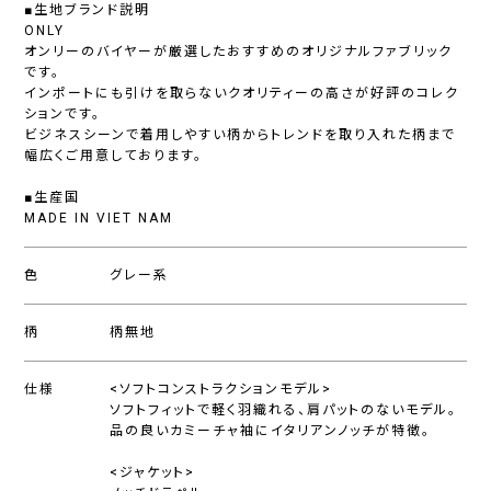
■生地ブランド説明
ONLY
オンリーのバイヤーが厳選したおすすめのオリジナルファブリック
です。
インポートにも引けを取らないクオリティーの高さが好評のコレク
ションです。
ビジネスシーンで着用しやすい柄からトレンドを取り入れた柄まで
幅広くご用意しております。
■生産国
MADE IN VIET NAM
色
グレー系
柄
柄無地
仕様
<ソフトコンストラクションモデル>
ソフトフィットで軽く羽織れる、肩パットのないモデル。
品の良いカミーチャ袖にイタリアンノッチが特徴。
<ジャケット>