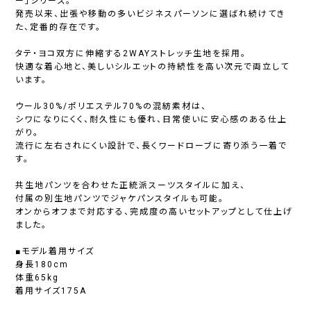
ー」シリーズ。
発売以来、出張や移動の多いビジネスパーソンに選ばれ続けてき
た、定番的存在です。
タテ・ヨコ双方に伸縮する2WAYストレッチ生地を採用。
快適な着心地と、美しいシルエットの持続性を高い次元で両立して
います。
ウール30%/ポリエステル70%の混紡素材は、
シワになりにくく、耐久性にも優れ、日常使いに安心感のある仕上
がり。
流行に左右されにくい設計で、長くワードローブに寄り添う一着で
す。
共生地パンツを合わせた正統派スーツスタイルに加え、
付属の別生地パンツでジャケパンスタイルも可能。
オンからオフまで対応する、完成度の高いセットアップとして仕上げ
ました。
■モデル着用サイズ
身長180cm
体重65kg
着用サイズ175A