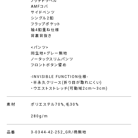
ノッチドラペル
AMFコバ
サイドベンツ
シングル2釦
フラップポケット
袖4釦重ね仕様
背裏背抜き
<パンツ>
同生地+グレー無地
ノータックスリムパンツ
フロントボタン留め
-INVISIBLE FUNCTION仕様-
・半永久クリース(折り目が取れにくい)
・ウエストストレッチ(可動域2cm〜3cm)
素材
ポリエステル70%,毛30%
280g/m
品番
3-0344-42-252_GR/柄無地