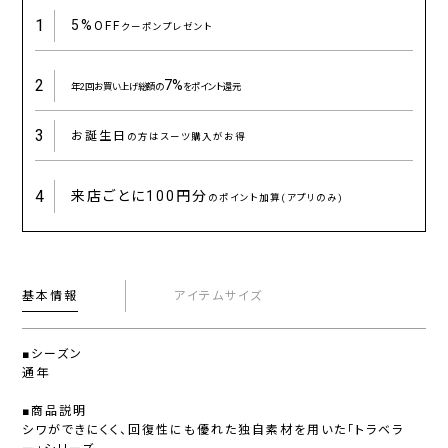
1
5%
OFF
クーポンプレゼント
2
7%
年2回お買い上げ総額の
をポイント還元
3
お誕生日
の方はスーツ購入がお得
4
来店ごとに
100円分
のポイント加算(アプリのみ)
基本情報
アイテムサイズ
■シーズン
通年
■商品説明
シワができにくく、回復性にも優れた独自素材を用いた「トラベラ