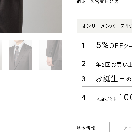
納期 : 翌営業日発送
オンリーメンバーズ4
5%
1
OFF
ク
2
年2回お買い
3
お誕生日
の
1
4
来店ごとに
基本情報
ア