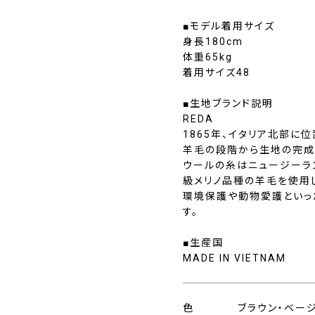
■モデル着用サイズ
身長180cm
体重65kg
着用サイズ48
■生地ブランド説明
REDA
1865年、イタリア北部に
羊毛の段階から生地の完成
ウールの糸はニュージーラ
級メリノ品種の羊毛を使用
環境保護や動物愛護といっ
す。
■生産国
MADE IN VIETNAM
色
ブラウン・ベー