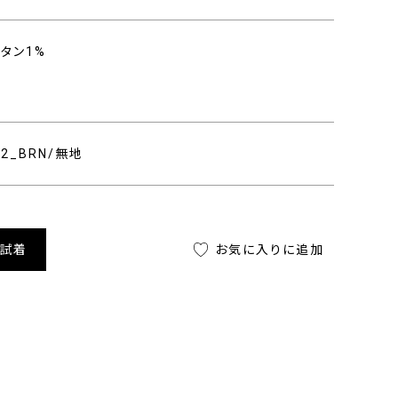
レタン1%
452_BRN/無地
舗試着
お気に入りに追加