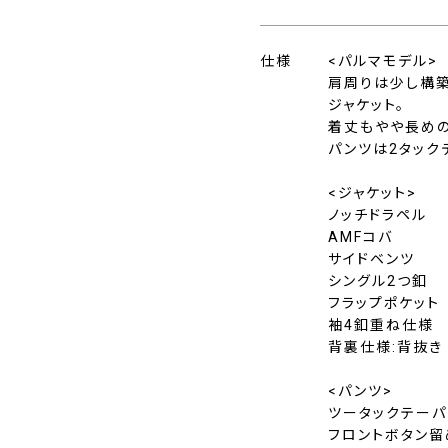
仕様
<パルマモデル>
肩周りは少し構築
ジャケット。
着丈もやや長めの
パンツは2タック
<ジャケット>
ノッチドラペル
AMFコバ
サイドベンツ
シングル2つ釦
フラップポケット
袖4釦重ね仕様
背裏仕様:背抜き
<パンツ>
ツータックテーパ
フロントボタン留