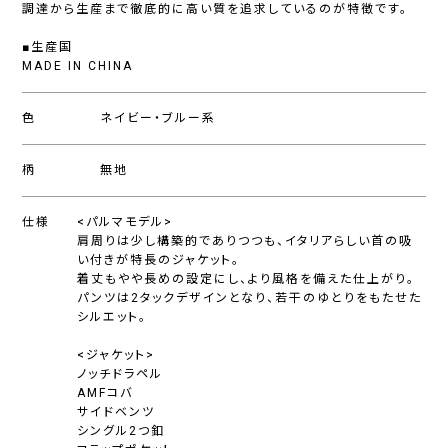
調達から生産まで徹底的に高い質を追求しているのが特徴です。
■生産国
MADE IN CHINA
色
ネイビー・ブルー系
柄
無地
仕様
<パルマモデル>
肩周りは少し構築的でありつつも、イタリアらしい首の吸
い付きが特長のジャケット。
着丈もやや長めの設定にし、より風格を備えた仕上がり。
パンツは2タックデザインとなり、若干のゆとりをもたせた
シルエット。
<ジャケット>
ノッチドラペル
AMFコバ
サイドベンツ
シングル2つ釦