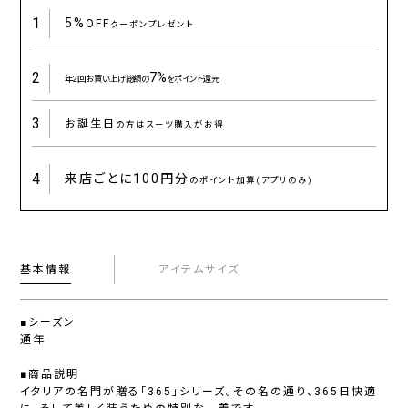
1
5%
OFF
クーポンプレゼント
2
7%
年2回お買い上げ総額の
をポイント還元
3
お誕生日
の方はスーツ購入がお得
4
来店ごとに
100円分
のポイント加算(アプリのみ)
基本情報
アイテムサイズ
■シーズン
通年
■商品説明
イタリアの名門が贈る「365」シリーズ。その名の通り、365日快適