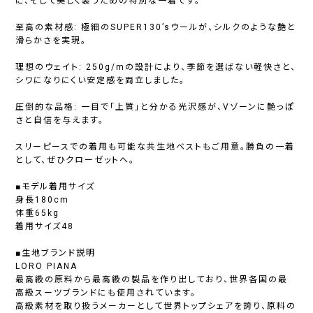
に、そして美しく装うための特別な一着です。
至高の素材感: 極細のSUPER130’sウールが、シルクのような艶と
滑らかさを実現。
理想のウェイト: 250g/mの設計により、季節を選ばない軽快さと、
シワになりにくい安定感を両立しました。
圧倒的な品格: 一目で「上質」と分かる光沢感が、Vゾーンに艶っぽ
さと自信を与えます。
スリーピースでの着用も可能な共生地ベストもご用意。勝負の一着
として、ぜひクローゼットへ。
■モデル着用サイズ
身長180cm
体重65kg
着用サイズ48
■生地ブランド説明
LORO PIANA
最高級の原料から最高級の製品を作り出しており、世界各国の最
高級スーツブランドにも使用されています。
高級素材を取り扱うメーカーとして世界トップシェアを誇り、原料の