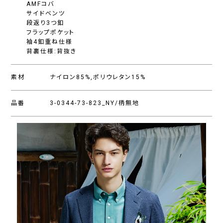
AMFコバ
サイドベンツ
段返り3つ釦
フラップポケット
袖4釦重ね仕様
背裏仕様:背抜き
素材
ナイロン85%,ポリウレタン15%
品番
3-0344-73-823_NY/柄無地