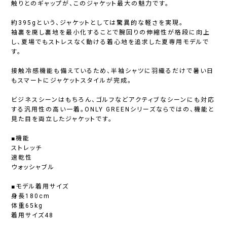
触りとのギャップが、このジャケット最大の魅力です。
約395gという、ジャケットとしては驚異的な軽さを実現。
袖裏を廃し裏地を最小化することで腕回りの伸縮性が格段に向上
し、夏場でもストレスなく動ける着心地を追求した夏専用モデルで
す。
接触冷感機能も備えているため、半袖シャツに羽織るだけで暑い日
もスマートにジャケットスタイルが完成。
ビジネスシーンはもちろん、ゴルフなどアクティブなシーンにも対応
する汎用性の高い一着。ONLY GREENシリーズならではの、機能と
見た目を両立したジャケットです。
■機能
ストレッチ
速乾性
ウォッシャブル
■モデル着用サイズ
身長180cm
体重65kg
着用サイズ48