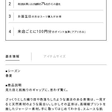
2
7%
年2回お買い上げ総額の
をポイント還元
3
お誕生日
の方はスーツ購入がお得
4
来店ごとに
100円分
のポイント加算(アプリのみ)
基本情報
アイテムサイズ
■シーズン
春夏
■商品説明
見た目と肌触りのギャップに、思わず驚く。
ざっくりとした織り目や色落ちしたような濃淡のある表情は、一見す
ると天然素材のような風合い。しかしその正体は、高精細プリントを
施したジャージー素材。手に取ってはじめてわかる、スムースな肌