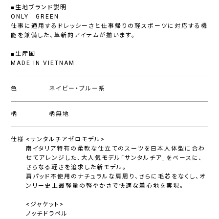
■生地ブランド説明
ONLY GREEN
仕事に通用するドレッシーさと仕事帰りの軽スポーツに対応する機
能を兼備した、革新的アイテムが揃います。
■生産国
MADE IN VIETNAM
色
ネイビー・ブルー系
柄
柄無地
仕様
<サンタルチアゼロモデル>
南イタリア特有の柔軟な仕立てのスーツを日本人体型に合わ
せてアレンジした、大人気モデル「サンタルチア」をベースに、
さらなる軽さを追求した新モデル。
肩パッド不使用のナチュラルな肩周り、さらに毛芯をなくし、オ
ンリー史上最軽量の軽やかさで快適な着心地を実現。
<ジャケット>
ノッチドラペル