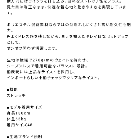
横方向にはライクラを打ち込み、自然なストレッチ性をプラス。
見た目は端正なまま、快適な着心地と動きやすさを実現していま
す。
ポリエステル混紡素材ならではの型崩れしにくさと高い耐久性も魅
力。
程よくドレス感を残しながら、ヨレを抑えたキレイ目なセットアップ
として、
オンオフ問わず活躍します。
生地は綾織で270g/mのウェイトを持たせ、
シーズンレスで着用可能なバランスに設計。
柄表現には上品なテイストを採用し、
インポートらしい小柄チェックでクリアなテイスト。
■機能
ストレッチ
■モデル着用サイズ
身長180cm
体重65kg
着用サイズ48
■生地ブランド説明