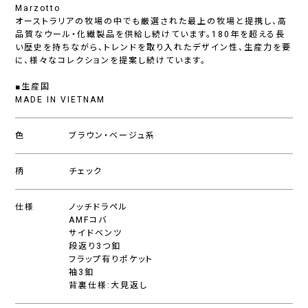
Marzotto
オーストラリアの牧場の中でも厳選された最上の牧場と提携し、高
品質なウール・化繊製品を供給し続けています。180年を超える長
い歴史を持ちながら、トレンドを取り入れたデザイン性、生産力を要
に、様々なコレクションを提案し続けています。
■生産国
MADE IN VIETNAM
色
ブラウン・ベージュ系
柄
チェック
仕様
ノッチドラペル
AMFコバ
サイドベンツ
段返り3つ釦
フラップ有りポケット
袖3釦
背裏仕様:大見返し