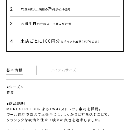
2
7%
年2回お買い上げ総額の
をポイント還元
3
お誕生日
の方はスーツ購入がお得
4
来店ごとに
100円分
のポイント加算(アプリのみ)
基本情報
アイテムサイズ
■シーズン
春夏
■商品説明
MONOSTRETCHによる1WAYストレッチ素材を採用。
ウール原料をあえて太番手にし、しっかりと打ち込むことで、
クラシックな表情と仕立て映えの良さを追求しました。