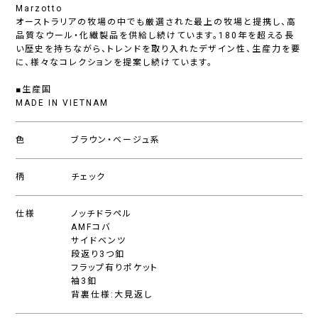
Marzotto
オーストラリアの牧場の中でも厳選された最上の牧場と提携し、高
品質なウール・化繊製品を供給し続けています。180年を超える長
い歴史を持ちながら、トレンドを取り入れたデザイン性、生産力を要
に、様々なコレクションを提案し続けています。
■生産国
MADE IN VIETNAM
色
ブラウン・ベージュ系
柄
チェック
仕様
ノッチドラペル
AMFコバ
サイドベンツ
段返り3つ釦
フラップ有りポケット
袖3釦
背裏仕様:大見返し