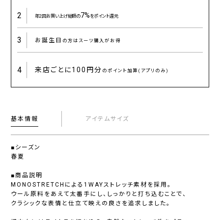
2
7%
年2回お買い上げ総額の
をポイント還元
3
お誕生日
の方はスーツ購入がお得
4
来店ごとに
100円分
のポイント加算(アプリのみ)
基本情報
アイテムサイズ
■シーズン
春夏
■商品説明
MONOSTRETCHによる1WAYストレッチ素材を採用。
ウール原料をあえて太番手にし、しっかりと打ち込むことで、
クラシックな表情と仕立て映えの良さを追求しました。