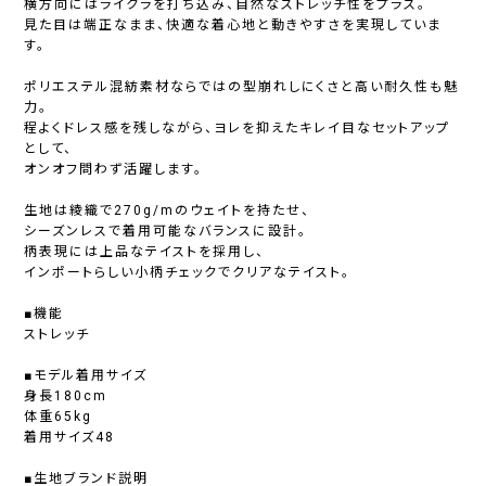
横方向にはライクラを打ち込み、自然なストレッチ性をプラス。
見た目は端正なまま、快適な着心地と動きやすさを実現していま
す。
ポリエステル混紡素材ならではの型崩れしにくさと高い耐久性も魅
力。
程よくドレス感を残しながら、ヨレを抑えたキレイ目なセットアップ
として、
オンオフ問わず活躍します。
生地は綾織で270g/mのウェイトを持たせ、
シーズンレスで着用可能なバランスに設計。
柄表現には上品なテイストを採用し、
インポートらしい小柄チェックでクリアなテイスト。
■機能
ストレッチ
■モデル着用サイズ
身長180cm
体重65kg
着用サイズ48
■生地ブランド説明