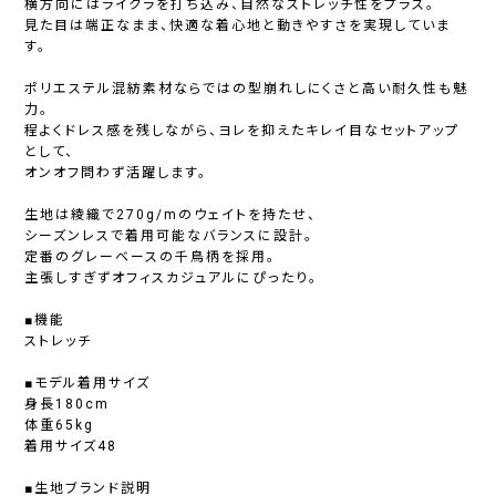
横方向にはライクラを打ち込み、自然なストレッチ性をプラス。
見た目は端正なまま、快適な着心地と動きやすさを実現していま
す。
ポリエステル混紡素材ならではの型崩れしにくさと高い耐久性も魅
力。
程よくドレス感を残しながら、ヨレを抑えたキレイ目なセットアップ
として、
オンオフ問わず活躍します。
生地は綾織で270g/mのウェイトを持たせ、
シーズンレスで着用可能なバランスに設計。
定番のグレーベースの千鳥柄を採用。
主張しすぎずオフィスカジュアルにぴったり。
■機能
ストレッチ
■モデル着用サイズ
身長180cm
体重65kg
着用サイズ48
■生地ブランド説明