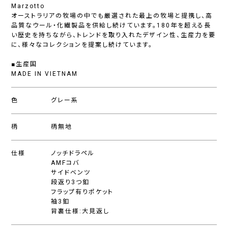
Marzotto
オーストラリアの牧場の中でも厳選された最上の牧場と提携し、高
品質なウール・化繊製品を供給し続けています。180年を超える長
い歴史を持ちながら、トレンドを取り入れたデザイン性、生産力を要
に、様々なコレクションを提案し続けています。
■生産国
MADE IN VIETNAM
色
グレー系
柄
柄無地
仕様
ノッチドラペル
AMFコバ
サイドベンツ
段返り3つ釦
フラップ有りポケット
袖3釦
背裏仕様:大見返し