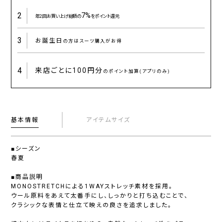
2
7%
年2回お買い上げ総額の
をポイント還元
3
お誕生日
の方はスーツ購入がお得
4
来店ごとに
100円分
のポイント加算(アプリのみ)
基本情報
アイテムサイズ
■シーズン
春夏
■商品説明
MONOSTRETCHによる1WAYストレッチ素材を採用。
ウール原料をあえて太番手にし、しっかりと打ち込むことで、
クラシックな表情と仕立て映えの良さを追求しました。