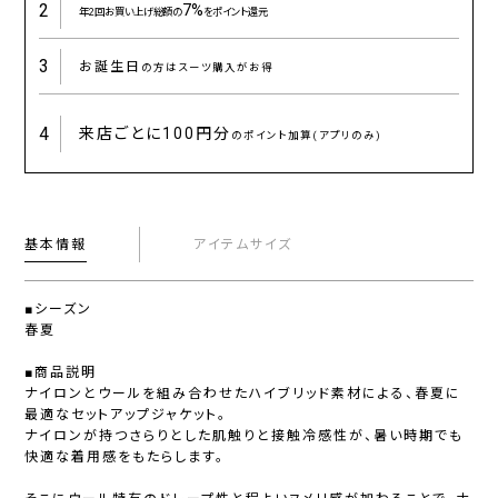
2
7%
年2回お買い上げ総額の
をポイント還元
3
お誕生日
の方はスーツ購入がお得
4
来店ごとに
100円分
のポイント加算(アプリのみ)
基本情報
アイテムサイズ
■シーズン
春夏
■商品説明
ナイロンとウールを組み合わせたハイブリッド素材による、春夏に
最適なセットアップジャケット。
ナイロンが持つさらりとした肌触りと接触冷感性が、暑い時期でも
快適な着用感をもたらします。