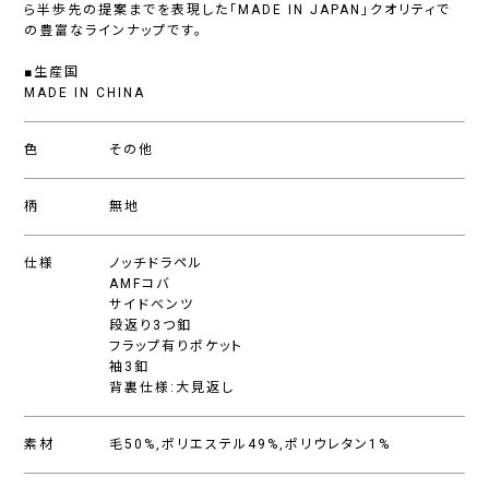
ら半歩先の提案までを表現した「MADE IN JAPAN」クオリティで
の豊富なラインナップです。
■生産国
MADE IN CHINA
色
その他
柄
無地
仕様
ノッチドラペル
AMFコバ
サイドベンツ
段返り3つ釦
フラップ有りポケット
袖3釦
背裏仕様:大見返し
素材
毛50%,ポリエステル49%,ポリウレタン1%