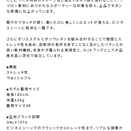
そこにウール特有のドレープ性と程よいヌメリ感が加わることで、ナ
イロン素材にありがちなスポーティーな印象を抑え、上品でモダン
な表情に仕上がっています。
軽やかでタッチが良く、動くたびに美しくシルエットが落ちる、ビジネ
スシーンに馴染む一着です。
さらにポリエステルとポリウレタンを組み合わせることで強度とス
トレッチ性を高め、各素材の長所を余すことなく活かしたバランスの
良い素材構成。気負わず着られる実用性と、セットアップとしての品
格を高い次元で両立しています。
■機能
ストレッチ性
ウォッシャブル
■モデル着用サイズ
身長180cm
体重65kg
着用サイズ48
■生地ブランド説明
ONLY1976
ビジネスシーンでのクラシックからトレンド性まで、リアルな提案か