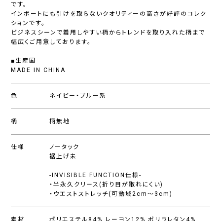
です。
インポートにも引けを取らないクオリティーの高さが好評のコレク
ションです。
ビジネスシーンで着用しやすい柄からトレンドを取り入れた柄まで
幅広くご用意しております。
■生産国
MADE IN CHINA
色
ネイビー・ブルー系
柄
柄無地
仕様
ノータック
裾上げ未
-INVISIBLE FUNCTION仕様-
・半永久クリース(折り目が取れにくい)
・ウエストストレッチ(可動域2cm〜3cm)
素材
ポリエステル84%,レーヨン12%,ポリウレタン4%