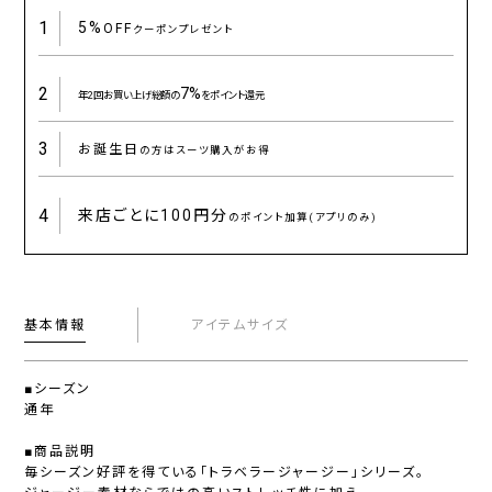
1
5%
OFF
クーポンプレゼント
2
7%
年2回お買い上げ総額の
をポイント還元
3
お誕生日
の方はスーツ購入がお得
4
来店ごとに
100円分
のポイント加算(アプリのみ)
基本情報
アイテムサイズ
■シーズン
通年
■商品説明
毎シーズン好評を得ている「トラベラージャージー」シリーズ。