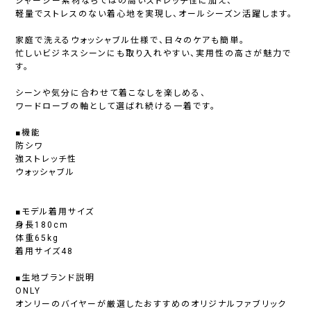
ジャージー素材ならではの高いストレッチ性に加え、
軽量でストレスのない着心地を実現し、オールシーズン活躍します。
家庭で洗えるウォッシャブル仕様で、日々のケアも簡単。
忙しいビジネスシーンにも取り入れやすい、実用性の高さが魅力で
す。
シーンや気分に合わせて着こなしを楽しめる、
ワードローブの軸として選ばれ続ける一着です。
■機能
防シワ
強ストレッチ性
ウォッシャブル
■モデル着用サイズ
身長180cm
体重65kg
着用サイズ48
■生地ブランド説明
ONLY
オンリーのバイヤーが厳選したおすすめのオリジナルファブリック