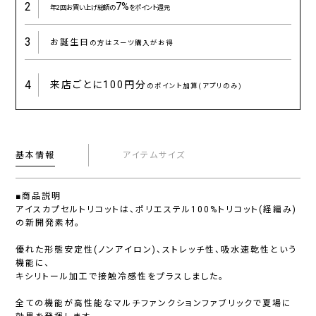
2
7%
年2回お買い上げ総額の
をポイント還元
3
お誕生日
の方はスーツ購入がお得
4
来店ごとに
100円分
のポイント加算(アプリのみ)
基本情報
アイテムサイズ
■商品説明
アイスカプセルトリコットは、ポリエステル100%トリコット(経編み)
の新開発素材。
優れた形態安定性(ノンアイロン)、ストレッチ性、吸水速乾性という
機能に、
キシリトール加工で接触冷感性をプラスしました。
全ての機能が高性能なマルチファンクションファブリックで夏場に