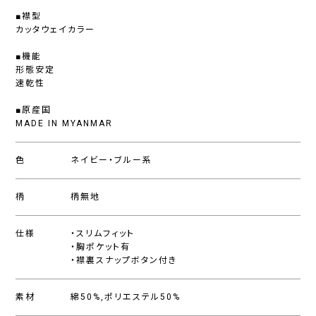
■襟型
カッタウェイカラー
■機能
形態安定
速乾性
■原産国
MADE IN MYANMAR
色
ネイビー・ブルー系
柄
柄無地
仕様
・スリムフィット
・胸ポケット有
・襟裏スナップボタン付き
素材
綿50%,ポリエステル50%