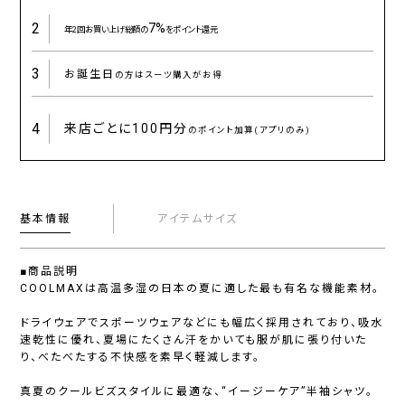
2
7%
年2回お買い上げ総額の
をポイント還元
3
お誕生日
の方はスーツ購入がお得
4
来店ごとに
100円分
のポイント加算(アプリのみ)
基本情報
アイテムサイズ
■商品説明
COOLMAXは高温多湿の日本の夏に適した最も有名な機能素材。
ドライウェアでスポーツウェアなどにも幅広く採用されており、吸水
速乾性に優れ、夏場にたくさん汗をかいても服が肌に張り付いた
り、べたべたする不快感を素早く軽減します。
真夏のクールビズスタイルに最適な、“イージーケア”半袖シャツ。