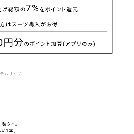
7%
上げ総額の
をポイント還元
方はスーツ購入がお得
00円分
のポイント加算(アプリのみ)
イテムサイズ
礼装タイ。
い1本。