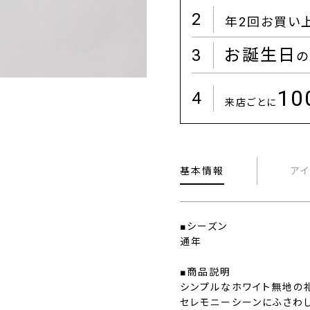
2
年2回お買い
3
お誕生日
の
1
4
来店ごとに
基本情報
ア
■シーズン
通年
■商品説明
シンプルなホワイト無地の
セレモニーシーンにふさわし