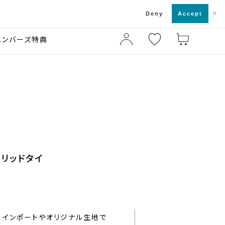
×
店舗一覧・来店予約
ド
Deny
Accept
メンバーズ特典
ソリッドタイ
インポートやオリジナル生地で