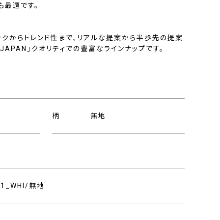
も最適です。
ックからトレンド性まで、リアルな提案から半歩先の提案
N JAPAN」クオリティでの豊富なラインナップです。
柄
無地
931_WHI/無地