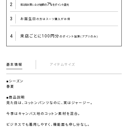
2
7%
年2回お買い上げ総額の
をポイント還元
3
お誕生日
の方はスーツ購入がお得
4
来店ごとに
100円分
のポイント加算(アプリのみ)
基本情報
アイテムサイズ
■シーズン
春夏
■商品説明
見た目は、コットンパンツなのに、実はジャージー。
今季はキャンバス地のコットン素材を混合。
ビジネスでも着用しやすく、機能面も申し分なし。