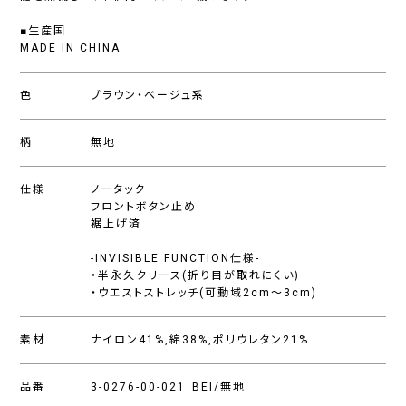
■生産国
MADE IN CHINA
色
ブラウン・ベージュ系
柄
無地
仕様
ノータック
フロントボタン止め
裾上げ済
-INVISIBLE FUNCTION仕様-
・半永久クリース(折り目が取れにくい)
・ウエストストレッチ(可動域2cm〜3cm)
素材
ナイロン41%,綿38%,ポリウレタン21%
品番
3-0276-00-021_BEI/無地