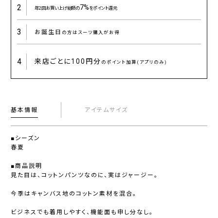
2
7%
年2回お買い上げ総額の
をポイント還元
3
お誕生日
の方はスーツ購入がお得
4
来店ごとに
100円分
のポイント加算(アプリのみ)
基本情報
アイテムサイズ
■シーズン
春夏
■商品説明
見た目は、コットンパンツなのに、実はジャージー。
今季はキャンバス地のコットン素材を混合。
ビジネスでも着用しやすく、機能面も申し分なし。