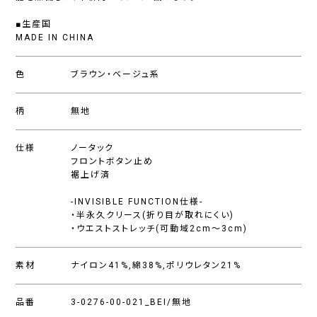
■生産国
MADE IN CHINA
色
ブラウン・ベージュ系
柄
無地
仕様
ノータック
フロントボタン止め
裾上げ済
-INVISIBLE FUNCTION仕様-
・半永久クリース(折り目が取れにくい)
・ウエストストレッチ(可動域2cm〜3cm)
素材
ナイロン41%,綿38%,ポリウレタン21%
品番
3-0276-00-021_BEI/無地