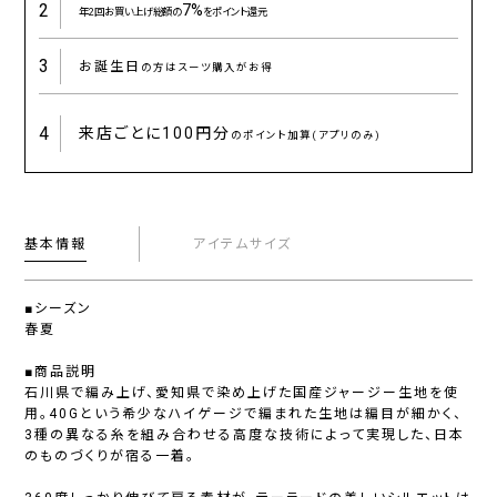
2
7%
年2回お買い上げ総額の
をポイント還元
3
お誕生日
の方はスーツ購入がお得
4
来店ごとに
100円分
のポイント加算(アプリのみ)
基本情報
アイテムサイズ
■シーズン
春夏
■商品説明
石川県で編み上げ、愛知県で染め上げた国産ジャージー生地を使
用。40Gという希少なハイゲージで編まれた生地は編目が細かく、
3種の異なる糸を組み合わせる高度な技術によって実現した、日本
のものづくりが宿る一着。