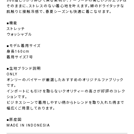
360度しっかり伸びて戻る素材が、テーラードの美しいシルエットは
そのままに、ストレスのない着心地を叶えます。綿のドライタッチな
肌触りと接触冷感で、春夏シーズンも快適に着こなせます。
■機能
ストレッチ
ウォッシャブル
■モデル着用サイズ
身長160cm
着用サイズ7号
■生地ブランド説明
ONLY
オンリーのバイヤーが厳選したおすすめのオリジナルファブリック
です。
インポートにも引けを取らないクオリティーの高さが好評のコレク
ションです。
ビジネスシーンで着用しやすい柄からトレンドを取り入れた柄まで
幅広くご用意しております。
■原産国
MADE IN INDONESIA