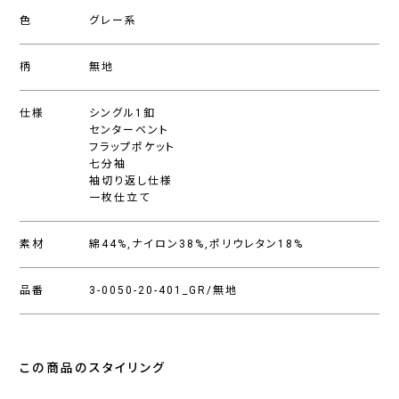
色
グレー系
柄
無地
仕様
シングル1釦
センターベント
フラップポケット
七分袖
袖切り返し仕様
一枚仕立て
素材
綿44%,ナイロン38%,ポリウレタン18%
品番
3-0050-20-401_GR/無地
この商品のスタイリング