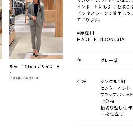
オンリーのバイヤーが厳選
インポートにも引けを取ら
ビジネスシーンで着用しや
ております。
■原産国
MADE IN INDONESIA
色
グレー系
身長 153cm / サイズ 9
号
PREMIO SAPPORO
仕様
シングル1釦
センターベント
フラップポケッ
七分袖
袖切り返し仕様
一枚仕立て