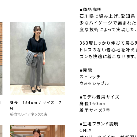
■商品説明
石川県で編み上げ、愛知県
少なハイゲージで編まれた
度な技術によって実現した
360度しっかり伸びて戻る
トレスのない着心地を叶え
ズンも快適に着こなせます
■機能
ストレッチ
ウォッシャブル
■モデル着用サイズ
1
身長 154cm / サイズ 7
身長160cm
号
着用サイズ7号
新宿マルイアネックス店
■生地ブランド説明
ONLY