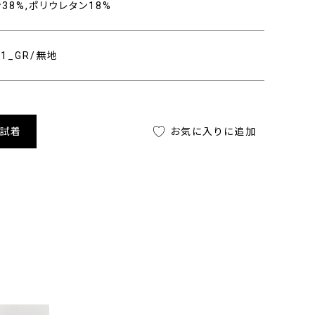
ン38%,ポリウレタン18%
401_GR/無地
舗試着
お気に入りに追加