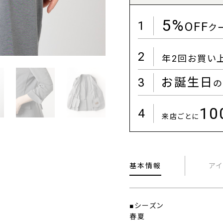
5%
1
OFF
ク
2
年2回お買い
3
お誕生日
の
1
4
来店ごとに
基本情報
ア
■シーズン
春夏