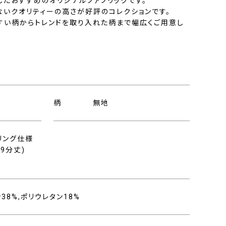
したおすすめのオリジナルファブリックです。
ないクオリティーの高さが好評のコレクションです。
すい柄からトレンドを取り入れた柄まで幅広くご用意し
柄
無地
リング仕様
9分丈)
ン38%,ポリウレタン18%