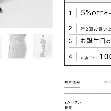
5%
1
OFF
ク
2
年2回お買い
3
お誕生日
の
1
4
来店ごとに
基本情報
ア
■シーズン
春夏