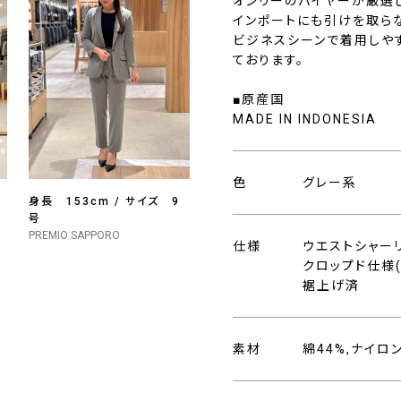
オンリーのバイヤーが厳選
インポートにも引けを取ら
ビジネスシーンで着用しや
ております。
■原産国
MADE IN INDONESIA
色
グレー系
身長 153cm / サイズ 9
号
PREMIO SAPPORO
仕様
ウエストシャー
クロップド仕様(
裾上げ済
素材
綿44%,ナイロ