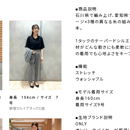
■商品説明
石川県で編み上げ、愛知県
ージ×3種の異なる糸の組
本。
1タックのテーパードシルエ
材がどんな動きにも柔軟に
の着用でも心地よさをキー
■機能
ストレッチ
ウォッシャブル
■モデル着用サイズ
1
身長 154cm / サイズ 7
身長160cm
号
着用サイズ9号
新宿マルイアネックス店
■生地ブランド説明
ONLY