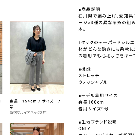
■商品説明
石川県で編み上げ、愛知県
ージ×3種の異なる糸の組
本。
1タックのテーパードシルエ
材がどんな動きにも柔軟に
の着用でも心地よさをキー
■機能
ストレッチ
ウォッシャブル
■モデル着用サイズ
1
身長 154cm / サイズ 7
身長160cm
号
着用サイズ9号
新宿マルイアネックス店
■生地ブランド説明
ONLY