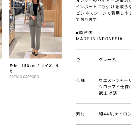
オンリーのバイヤーが厳選
インポートにも引けを取ら
ビジネスシーンで着用しや
ております。
■原産国
MADE IN INDONESIA
色
グレー系
身長 153cm / サイズ 9
号
PREMIO SAPPORO
仕様
ウエストシャー
クロップド仕様(
裾上げ済
素材
綿44%,ナイロ