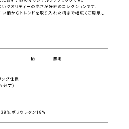
したおすすめのオリジナルファブリックです。
ないクオリティーの高さが好評のコレクションです。
すい柄からトレンドを取り入れた柄まで幅広くご用意し
柄
無地
リング仕様
9分丈)
ン38%,ポリウレタン18%