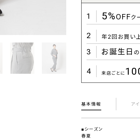
5%
1
OFF
ク
2
年2回お買い
3
お誕生日
の
1
4
来店ごとに
基本情報
ア
■シーズン
春夏