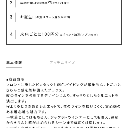
2
7%
年2回お買い上げ総額の
をポイント還元
3
お誕生日
の方はスーツ購入がお得
4
来店ごとに
100円分
のポイント加算(アプリのみ)
基本情報
アイテムサイズ
■商品説明
フロントに施したピンタックと配色パイピングが印象的な、上品さと
きちんと感を兼ね備えたブラウス。
縦のラインを強調するデザインにより、すっきりとしたシルエットを
演出します。
程よくゆとりのあるシルエットで、体のラインを拾いにくく、安心感の
ある着心地も魅力です。
一枚着としてはもちろん、ジャケットのインナーとしても映え、通勤
からきちんと感が求められるシーンまで幅広く対応します。