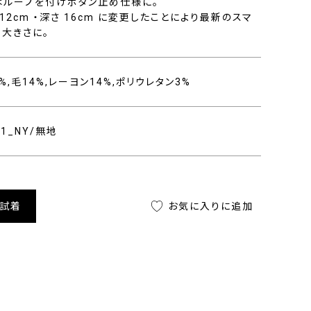
はループを付けボタン止め仕様に。
2cm ・深さ 16cm に変更したことにより最新のスマ
大きさに。
%,毛14%,レーヨン14%,ポリウレタン3%
701_NY/無地
舗試着
お気に入りに追加