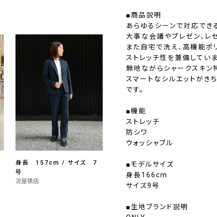
■商品説明
あらゆるシーンで対応できる
大事な会議やプレゼン、レ
また自宅で洗え、高機能ポ
ストレッチ性を兼備していま
無地ながらシャークスキン
スマートなシルエットがき
です。
■機能
ストレッチ
防シワ
ウォッシャブル
身長 157cm / サイズ 7
■モデルサイズ
号
身長166cm
淀屋橋店
サイズ9号
■生地ブランド説明