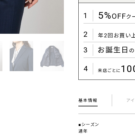
5%
1
OFF
ク
2
年2回お買い
3
お誕生日
の
1
4
来店ごとに
基本情報
ア
■シーズン
通年