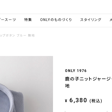
会社情報
採用情報
ご利用ガイ
ダースーツ
特集
ONLYのものづくり
スタイリング
ナップボタン ブルー 無地
ONLY 1976
鹿の子ニットジャージー
地
6,380
¥
(税込)