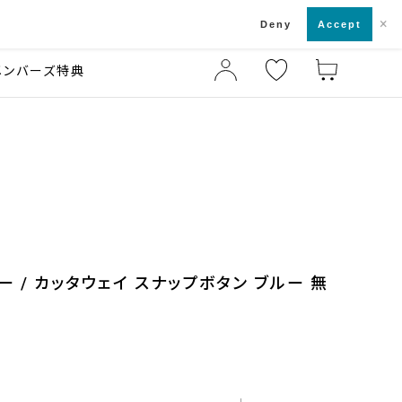
×
店舗一覧・来店予約
ド
Deny
Accept
メンバーズ特典
 / カッタウェイ スナップボタン ブルー 無