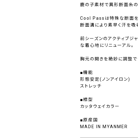
鹿の子素材で異形断面糸のCo
Cool Passは特殊な
断面溝により素早く汗を吸
前シーズンのアクティブジ
な着心地にリニューアル。
胸元の開きを絶妙に調整でき
■機能
形態安定(ノンアイロン)
ストレッチ
■襟型
カッタウェイカラー
■原産国
MADE IN MYANMER