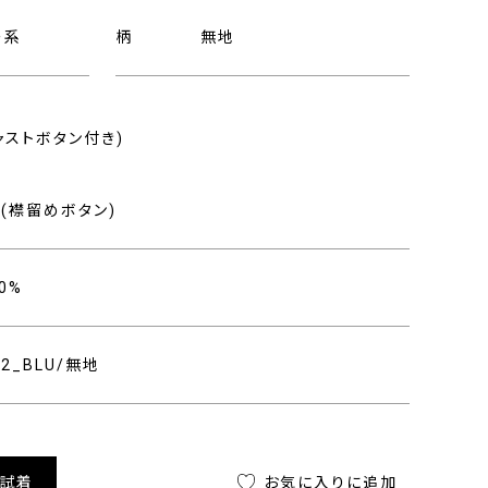
ー系
柄
無地
ャストボタン付き)
り
(襟留めボタン)
0%
402_BLU/無地
舗試着
お気に入りに追加