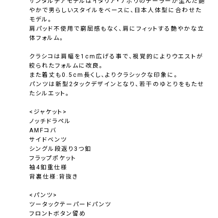
サンタルチアモデルはイタリア・ナポリのテーラーが生んだ艶
やかで男らしいスタイルをベースに、日本人体型に合わせた
モデル。
肩パッド不使用で窮屈感もなく、肩にフィットする艶やかな立
体フォルム。
クラシコは肩幅を1cm広げる事で、視覚的によりウエストが
絞られたフォルムに改良。
また着丈も0.5cm長くし、よりクラシックな印象に。
パンツは新型2タックデザインとなり、若干のゆとりをもたせ
たシルエット。
<ジャケット>
ノッチドラペル
AMFコバ
サイドベンツ
シングル段返り3つ釦
フラップポケット
袖4釦重仕様
背裏仕様:背抜き
<パンツ>
ツータックテーパードパンツ
フロントボタン留め