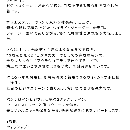
ツの新作。
ビジネスシーンに必要な品格と、日常を変える着心地を両立した一
着です。
ポリエステル/コットンの原料を強撚糸に仕上げ、
特殊な製法で編み上げた「ハイライトジャージー」を使用。
ジャージー素材でありながら、優れた軽量性と通気性を実現しまし
た。
さらに、程よい光沢感と布帛のような見え方を備え、
“きちんと見える”ビジネススーツとしての完成度も追求。
今季はサンタルチアクラシコモデルで仕立てることで、
端正な佇まいと快適性をより高い次元で融合させています。
洗える芯地を採用し、夏場も清潔に着用できるウォッシャブル仕様
に進化。
毎日のビジネスシーンに寄り添う、実用性の高さも魅力です。
パンツはインビジブル仕様の2タックデザイン。
ウエストストレッチと強力クリースを備え、
美しいシルエットを保ちながら、快適な穿き心地をサポートします。
■機能
ウォッシャブル