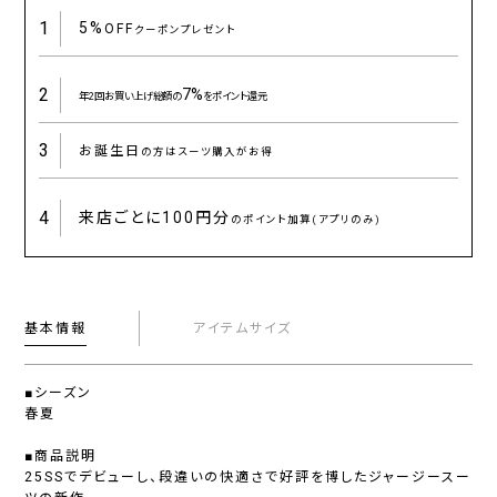
1
5%
OFF
クーポンプレゼント
2
7%
年2回お買い上げ総額の
をポイント還元
3
お誕生日
の方はスーツ購入がお得
4
来店ごとに
100円分
のポイント加算(アプリのみ)
基本情報
アイテムサイズ
■シーズン
春夏
■商品説明
25SSでデビューし、段違いの快適さで好評を博したジャージースー