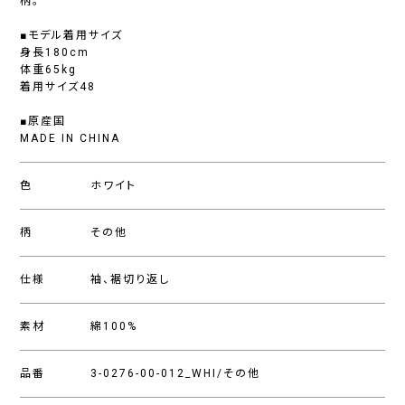
柄。
■モデル着用サイズ
身長180cm
体重65kg
着用サイズ48
■原産国
MADE IN CHINA
色
ホワイト
柄
その他
仕様
袖、裾切り返し
素材
綿100%
品番
3-0276-00-012_WHI/その他