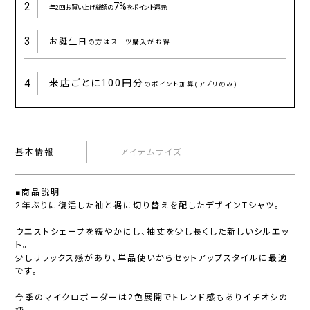
2
7%
年2回お買い上げ総額の
をポイント還元
3
お誕生日
の方はスーツ購入がお得
4
来店ごとに
100円分
のポイント加算(アプリのみ)
基本情報
アイテムサイズ
■商品説明
2年ぶりに復活した袖と裾に切り替えを配したデザインTシャツ。
ウエストシェープを緩やかにし、袖丈を少し長くした新しいシルエッ
ト。
少しリラックス感があり、単品使いからセットアップスタイルに最適
です。
今季のマイクロボーダーは2色展開でトレンド感もありイチオシの