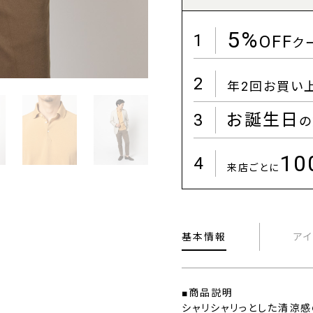
5%
1
OFF
ク
2
年2回お買い
3
お誕生日
の
1
4
来店ごとに
基本情報
ア
■商品説明
シャリシャリっとした清涼