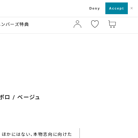
×
店舗一覧・来店予約
ド
Deny
Accept
メンバーズ特典
ポロ / ベージュ
ほかにはない、本物志向に向けた