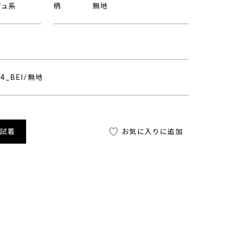
ジュ系
柄
無地
04_BEI/無地
舗試着
お気に入りに追加