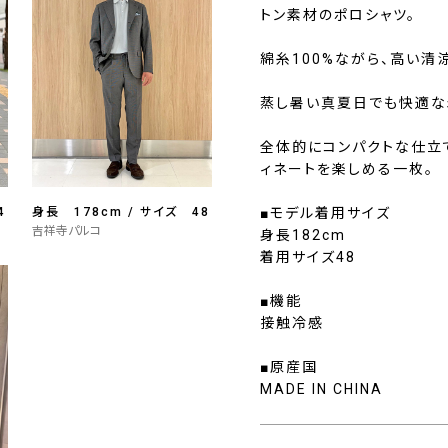
トン素材のポロシャツ。
綿糸100%ながら、高い清
蒸し暑い真夏日でも快適な
全体的にコンパクトな仕立
ィネートを楽しめる一枚。
4
身長 178cm / サイズ 48
■モデル着用サイズ
吉祥寺パルコ
身長182cm
着用サイズ48
■機能
接触冷感
■原産国
MADE IN CHINA