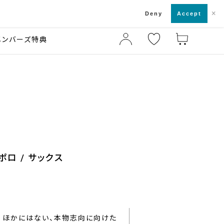
×
店舗一覧・来店予約
ド
Deny
Accept
メンバーズ特典
ポロ / サックス
ほかにはない、本物志向に向けた