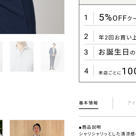
5%
1
OFF
ク
2
年2回お買い
3
お誕生日
の
1
4
来店ごとに
基本情報
ア
■商品説明
シャリシャリっとした清涼