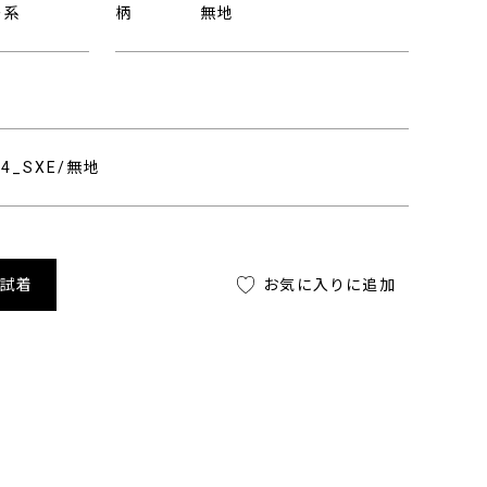
ー系
柄
無地
004_SXE/無地
舗試着
お気に入りに追加